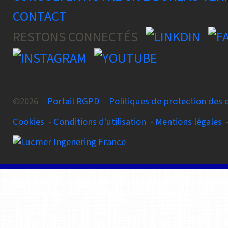
CONTACT
RESTONS CONNECTÉS
©2026 -
Portail RGPD
-
Politiques de protection des
Cookies
-
Conditions d'utilisation
-
Mentions légales