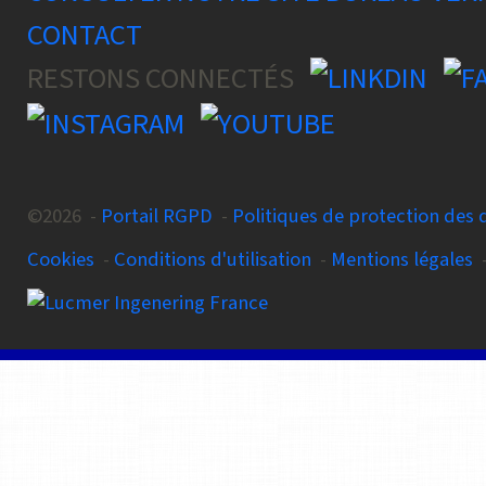
CONTACT
RESTONS CONNECTÉS
©2026 -
Portail RGPD
-
Politiques de protection des
Cookies
-
Conditions d'utilisation
-
Mentions légales