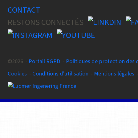
CONTACT
RESTONS CONNECTÉS
©2026 -
Portail RGPD
-
Politiques de protection des
Cookies
-
Conditions d'utilisation
-
Mentions légales